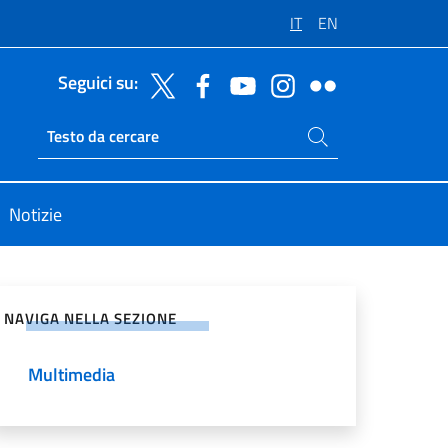
IT
EN
Seguici su:
Cerca nel sito
Ricerca sito live
Notizie
vidi sui Social Network
NAVIGA NELLA SEZIONE
Multimedia