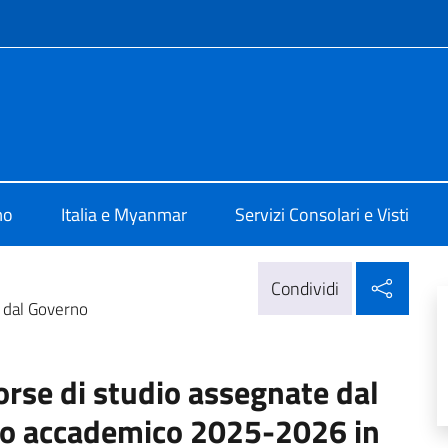
e menù
a Yangon
mo
Italia e Myanmar
Servizi Consolari e Visti
Condi
Condividi
e dal Governo
orse di studio assegnate dal
nno accademico 2025-2026 in