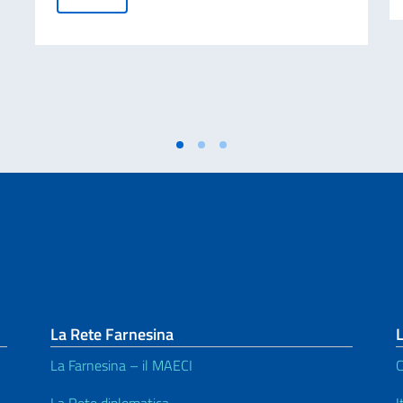
La Rete Farnesina
L
La Farnesina – il MAECI
C
La Rete diplomatica
I