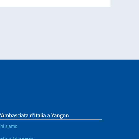
’Ambasciata d’Italia a Yangon
hi siamo
talia e Myanmar