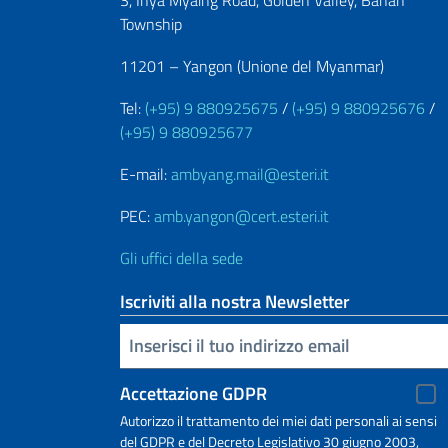
Township
11201 – Yangon (Unione del Myanmar)
Tel:
(+95) 9 880925675
/
(+95) 9 880925676
/
(+95) 9 880925677
E-mail:
ambyang.mail@esteri.it
PEC:
amb.yangon@cert.esteri.it
Gli uffici della sede
Iscriviti alla nostra Newsletter
Inserisci la tua email
Accettazione GDPR
Autorizzo il trattamento dei miei dati personali ai sensi
del GDPR e del Decreto Legislativo 30 giugno 2003,