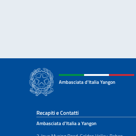
Ambasciata d'Italia Yangon
Sezione footer
Recapiti e Contatti
Ambasciata d’Italia a Yangon
3, Inya Myaing Road, Golden Valley, Bahan