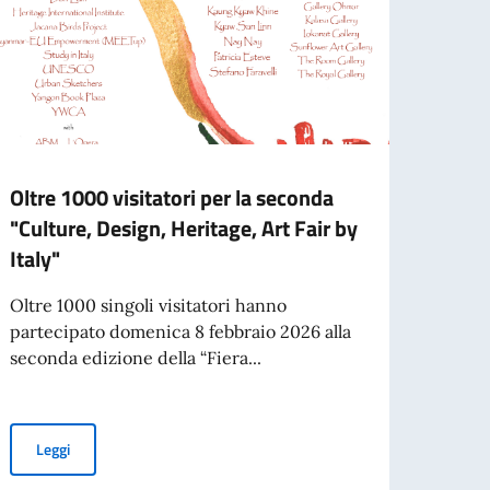
Oltre 1000 visitatori per la seconda
REF
"Culture, Design, Heritage, Art Fair by
CONF
Italy"
2026
Oltre 1000 singoli visitatori hanno
Con d
partecipato domenica 8 febbraio 2026 alla
Repub
seconda edizione della “Fiera...
nella 
Oltre 1000 visitatori per la seconda "Culture, Design, Heritage, Ar
Leggi
Leg
l Governo italiano per l’anno accademico 2026-2027 in Myanmar