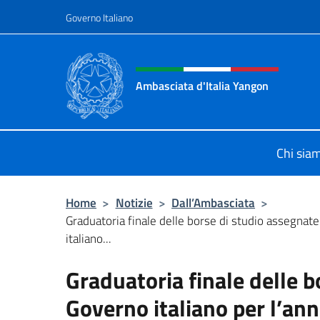
Salta al contenuto
Governo Italiano
Intestazione sito, social 
Ambasciata d'Italia Yangon
Sito Ufficiale Ambasciata d'Italia 
Chi sia
Home
>
Notizie
>
Dall’Ambasciata
>
Graduatoria finale delle borse di studio assegnat
italiano...
Graduatoria finale delle b
Governo italiano per l’a